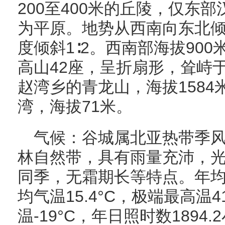
200至400米的丘陵，仅东
为平原。地势从西南向东北
度倾斜1∶2。西南部海拔90
高山42座，呈折扇形，耸峙
赵湾乡的青龙山，海拔158
湾，海拔71米。
气候：谷城属北亚热带季
林自然带，具有雨量充沛，
同季，无霜期长等特点。年均降
均气温15.4°C，极端最高温4
温-19°C，年日照时数1894